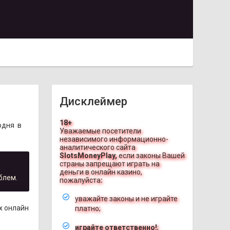
Дисклеймер
18+
одня в
Уважаемые посетители
независимого информационно-
аналитического сайта
SlotsMoneyPlay,
если законы Вашей
страны запрещают играть на
деньги в онлайн казино,
блем.
пожалуйста
:
уважайте законы и не играйте
х онлайн
платно;
играйте ответственно!
;