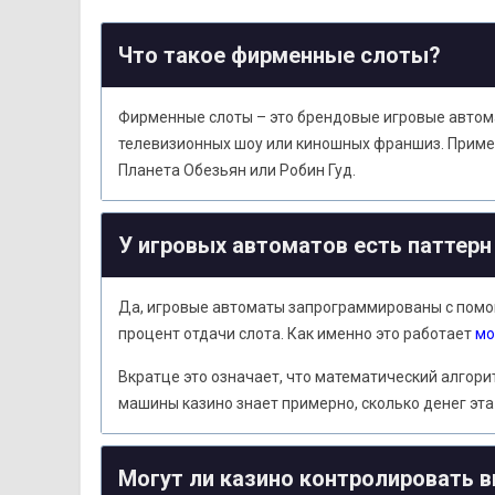
Что такое фирменные слоты?
Фирменные слоты – это брендовые игровые автом
телевизионных шоу или киношных франшиз. Приме
Планета Обезьян или Робин Гуд.
У игровых автоматов есть паттерн
Да, игровые автоматы запрограммированы с помо
процент отдачи слота. Как именно это работает
мо
Вкратце это означает, что математический алгор
машины казино знает примерно, сколько денег эт
Могут ли казино контролировать 