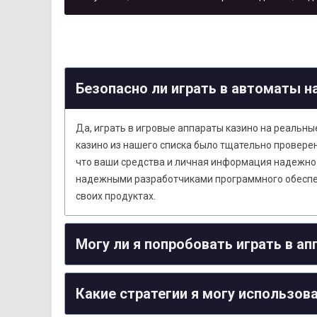
Часто задаваемые вопросы по вывод
Безопасно ли играть в автоматы н
Да, играть в игровые аппараты казино на реальны
казино из нашего списка было тщательно провере
что ваши средства и личная информация надежно 
надежными разработчиками программного обеспеч
своих продуктах.
Могу ли я попробовать играть в ап
Какие стратегии я могу использов