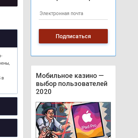
Подписаться
н-
рены,
Мобильное казино —
 в
выбор пользователей
2020