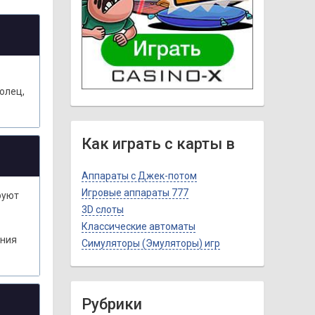
олец,
Как играть с карты в
Аппараты с Джек-потом
Игровые аппараты 777
руют
3D слоты
Классические автоматы
ания
Симуляторы (Эмуляторы) игр
Рубрики