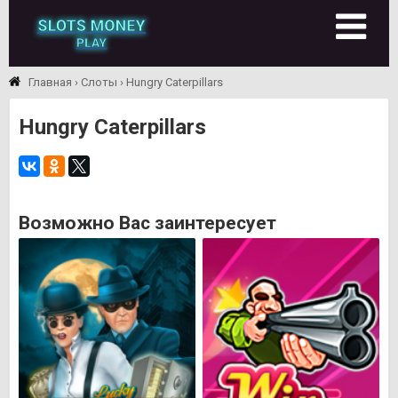
Главная
›
Слоты
›
Hungry Caterpillars
Hungry Caterpillars
Возможно Вас заинтересует