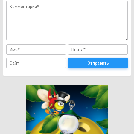
Отправить