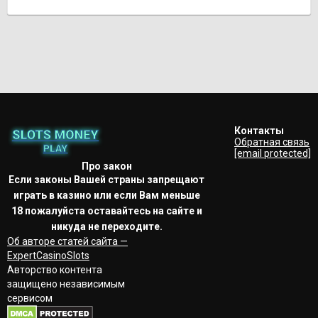
Контакты
Обратная связь
[email protected]
Про закон
Если законы Вашей страны запрещают
играть в казино или если Вам меньше
18 пожалуйста оставайтесь на сайте и
никуда не переходите.
Об авторе статей сайта —
ExpertCasinoSlots
Авторство контента
защищено независимым
сервисом